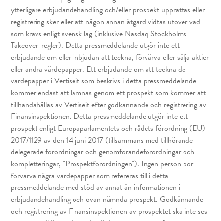
ytterligare erbjudandehandling och/eller prospekt upprättas eller
registrering sker eller att någon annan åtgärd vidtas utöver vad
som krävs enligt svensk lag (inklusive Nasdaq Stockholms
Takeover-regler). Detta pressmeddelande utgör inte ett
erbjudande om eller inbjudan att teckna, förvärva eller sälja aktier
eller andra värdepapper. Ett erbjudande om att teckna de
värdepapper i Vertiseit som beskrivs i detta pressmeddelande
kommer endast att lämnas genom ett prospekt som kommer att
tillhandahållas av Vertiseit efter godkännande och registrering av
Finansinspektionen. Detta pressmeddelande utgör inte ett
prospekt enligt Europaparlamentets och rådets förordning (EU)
2017/1129 av den 14 juni 2017 (tillsammans med tillhörande
delegerade förordningar och genomförandeförordningar och
kompletteringar, "Prospektförordningen"). Ingen person bör
förvärva några värdepapper som refereras till i detta
pressmeddelande med stöd av annat än informationen i
erbjudandehandling och ovan nämnda prospekt. Godkännande
och registrering av Finansinspektionen av prospektet ska inte ses