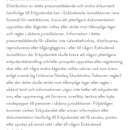
Distribution av detta pressmeddelande och andra dokument
hänförliga till Erbjudandet kan i Exkluderade Jurisdiktioner vara
föremål för restriktioner, kräva att ytterligare dokumentation
upprättas eller åtgärder vidtas eller strida mot tillämpliga lagar
och regler i sådana jurisdiktioner. Information i detta
pressmeddelande får således inte vidarebefordras, distribueras,
reproduceras eller tillgängliggöras i eller till någon Exkluderad
Jurisdiktion där Erbjudandet skulle kräva att någon ytterligare
erbjudandehandling och/eller prospekt upprättas eller registrering
sker eller att några andra åtgärder vidtas utöver vad som krävs
enligt svensk lag (inklusive Nasdaq Stockholms Takeover-regler)
eller där detta skulle strida mot tillämpliga lagar eller regler i
sådant land och informationen utgör inte heller ett erbjudande
om, eller uppmaning, att förvärva, överlåta, teckna eller byta
värdepapper till personer i sådana jurisdiktioner. Följaktligen
kommer varken Erbjudandet eller annan information eller
dokumentation hänförlig till Erbjudandet att få sändas, postas
eller spridas på annat sätt i eller till någon Exkluderad