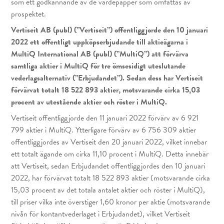
som ett godkännande av de värdepapper som omfattas av
prospektet.
Vertiseit AB (publ) (”Vertiseit”) offentliggjorde den 10 januari
2022 ett offentligt uppköpserbjudande till aktieägarna i
MultiQ International AB (publ) (”MultiQ”) att förvärva
samtliga aktier i MultiQ för tre ömsesidigt uteslutande
vederlagsalternativ (”Erbjudandet”). Sedan dess har Vertiseit
förvärvat totalt 18 522 893 aktier, motsvarande cirka 15,03
procent av utestående aktier och röster i MultiQ.
Vertiseit offentliggjorde den 11 januari 2022 förvärv av 6 921
799 aktier i MultiQ. Ytterligare förvärv av 6 756 309 aktier
offentliggjordes av Vertiseit den 20 januari 2022, vilket innebar
ett totalt ägande om cirka 11,10 procent i MultiQ. Detta innebär
att Vertiseit, sedan Erbjudandet offentliggjordes den 10 januari
2022, har förvärvat totalt 18 522 893 aktier (motsvarande cirka
15,03 procent av det totala antalet aktier och röster i MultiQ),
till priser vilka inte överstiger 1,60 kronor per aktie (motsvarande
nivån för kontantvederlaget i Erbjudandet), vilket Vertiseit