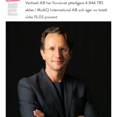
Vertiseit AB har förvärvat ytterligare 4 844 785
aktier i MultiQ International AB och äger nu totalt
cirka 15,03 procent