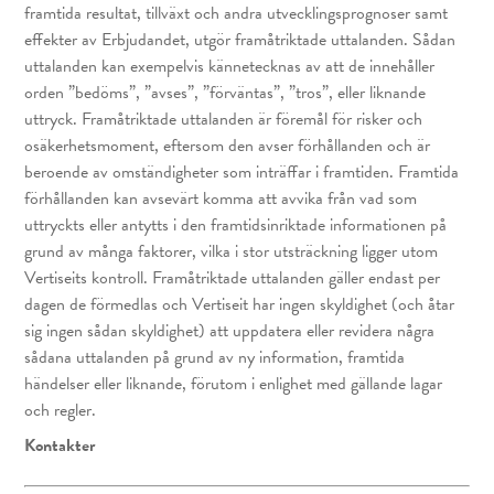
framtida resultat, tillväxt och andra utvecklingsprognoser samt
effekter av Erbjudandet, utgör framåtriktade uttalanden. Sådan
uttalanden kan exempelvis kännetecknas av att de innehåller
orden ”bedöms”, ”avses”, ”förväntas”, ”tros”, eller liknande
uttryck. Framåtriktade uttalanden är föremål för risker och
osäkerhetsmoment, eftersom den avser förhållanden och är
beroende av omständigheter som inträffar i framtiden. Framtida
förhållanden kan avsevärt komma att avvika från vad som
uttryckts eller antytts i den framtidsinriktade informationen på
grund av många faktorer, vilka i stor utsträckning ligger utom
Vertiseits kontroll. Framåtriktade uttalanden gäller endast per
dagen de förmedlas och Vertiseit har ingen skyldighet (och åtar
sig ingen sådan skyldighet) att uppdatera eller revidera några
sådana uttalanden på grund av ny information, framtida
händelser eller liknande, förutom i enlighet med gällande lagar
och regler.
Kontakter