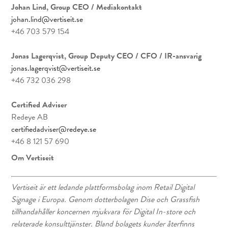
Johan Lind, Group CEO
/ Mediakontakt
johan.lind@vertiseit.se
+46 703 579 154
Jonas Lagerqvist, Group Deputy CEO / CFO / IR-ansvarig
jonas.lagerqvist@vertiseit.se
+46 732 036 298
Certified Adviser
Redeye AB
certifiedadviser@redeye.se
+46 8 121 57 690
Om Vertiseit
Vertiseit är ett ledande plattformsbolag inom Retail Digital
Signage i Europa. Genom dotterbolagen Dise och Grassfish
tillhandahåller koncernen mjukvara för Digital In-store och
relaterade konsulttjänster. Bland bolagets kunder återfinns