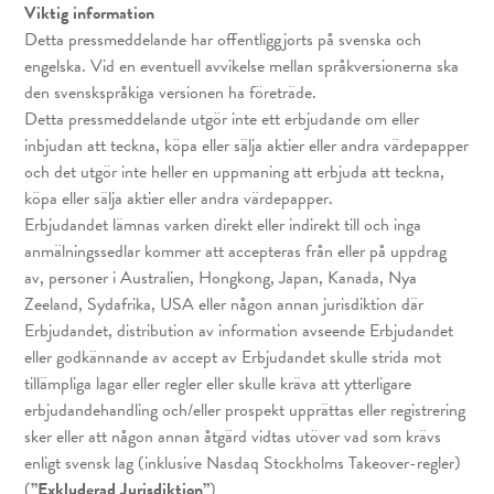
Viktig information
Detta pressmeddelande har offentliggjorts på svenska och
engelska. Vid en eventuell avvikelse mellan språkversionerna ska
den svenskspråkiga versionen ha företräde.
Detta pressmeddelande utgör inte ett erbjudande om eller
inbjudan att teckna, köpa eller sälja aktier eller andra värdepapper
och det utgör inte heller en uppmaning att erbjuda att teckna,
köpa eller sälja aktier eller andra värdepapper.
Erbjudandet lämnas varken direkt eller indirekt till och inga
anmälningssedlar kommer att accepteras från eller på uppdrag
av, personer i Australien, Hongkong, Japan, Kanada, Nya
Zeeland, Sydafrika, USA eller någon annan jurisdiktion där
Erbjudandet, distribution av information avseende Erbjudandet
eller godkännande av accept av Erbjudandet skulle strida mot
tillämpliga lagar eller regler eller skulle kräva att ytterligare
erbjudandehandling och/eller prospekt upprättas eller registrering
sker eller att någon annan åtgärd vidtas utöver vad som krävs
enligt svensk lag (inklusive Nasdaq Stockholms Takeover-regler)
(
”Exkluderad Jurisdiktion”
)