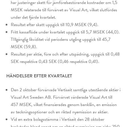
har justeringar skett för jämförelsestörande kostnader om 1,5
MSEK relaterade till förvärvet av Visual Art, vilket slutfördes
under det fjärde kvartalet.
Resultat efter skatt uppgick till 10,9 MSEK (9,4).
Fritt kassaflöde under kvartalet uppgick till 5,7 MSEK (44,0).
TIllgänglig likviditet vid periodens utgång uppgick till 45,7
MSEK (59,8).
Resultat per aktie, före och efter utspädning, uppgick till 0,48
SEK respektive 0,43 SEK (0,46 respektive 0,41).
HÄNDELSER EFTER KVARTALET
Den 2 oktober förvärvade Vertiseit samtliga utestående aktier i
Visual Art Sweden AB. Förvärvet värderade Visual Art till
457 MSEK, vilket finansierades genom banklån, en emission
av teckningsoptioner och en riktad nyemission av aktier.
Vid en extra bolagsstämma i Vertiseit den 28 oktober
beslutades bland annat om en riktad nyemission om cirka 250