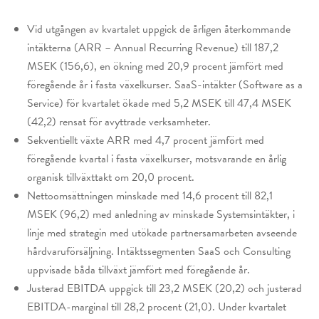
Vid utgången av kvartalet uppgick de årligen återkommande
intäkterna (ARR – Annual Recurring Revenue) till 187,2
MSEK (156,6), en ökning med 20,9 procent jämfört med
föregående år i fasta växelkurser. SaaS-intäkter (Software as a
Service) för kvartalet ökade med 5,2 MSEK till 47,4 MSEK
(42,2) rensat för avyttrade verksamheter.
Sekventiellt växte ARR med 4,7 procent jämfört med
föregående kvartal i fasta växelkurser, motsvarande en årlig
organisk tillväxttakt om 20,0 procent.
Nettoomsättningen minskade med 14,6 procent till 82,1
MSEK (96,2) med anledning av minskade Systemsintäkter, i
linje med strategin med utökade partnersamarbeten avseende
hårdvaruförsäljning. Intäktssegmenten SaaS och Consulting
uppvisade båda tillväxt jämfört med föregående år.
Justerad EBITDA uppgick till 23,2 MSEK (20,2) och justerad
EBITDA-marginal till 28,2 procent (21,0). Under kvartalet