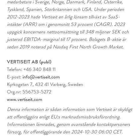
medarbetare i Sverige, Norge, Danmark, Finland, Österrike,
Tyskland, Spanien, Storbritannien och USA. Under perioden
2012-2023 hade Vertiseit en årlig lönsam tillväxt av SaaS-
intäkter (ARR) om i genomsnitt 53 procent (CAGR). 2023
uppgick koncernens nettoomsättning till 348 miljoner SEK och
justerad EBITDA-marginal till 17 procent. Bolagets B-aktie är
sedan 2019 noterad på Nasdaq First North Growth Market.
VERTISEIT AB (publ)
Telefon: +46 340 848 11
E-post:
info@vertiseit.com
Kyrkogatan 7, 432 41 Varberg, Sweden
Org.nr: 556753-5272
www.vertiseit.com
Denna information är sådan information som Vertiseit är skyldigt
att offentliggöra enligt EU:s marknadsmissbruksförordning.
Informationen lämnades, genom ovanstående kontaktpersoners
försorg, för offentliggörande den 2024-10-30 06:00 CET.