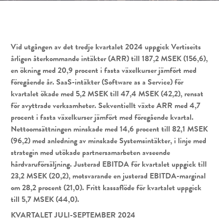
Vid utgången av det tredje kvartalet 2024 uppgick Vertiseits
årligen återkommande intäkter (ARR) till 187,2 MSEK (156,6),
en ökning med 20,9 procent i fasta växelkurser jämfört med
föregående år. SaaS-intäkter (Software as a Service) för
kvartalet ökade med 5,2 MSEK till 47,4 MSEK (42,2), rensat
för avyttrade verksamheter. Sekventiellt växte ARR med 4,7
procent i fasta växelkurser jämfört med föregående kvartal.
Nettoomsättningen minskade med 14,6 procent till 82,1 MSEK
(96,2) med anledning av minskade Systemsintäkter, i linje med
strategin med utökade partnersamarbeten avseende
hårdvaruförsäljning. Justerad EBITDA för kvartalet uppgick till
23,2 MSEK (20,2), motsvarande en justerad EBITDA-marginal
om 28,2 procent (21,0). Fritt kassaflöde för kvartalet uppgick
till 5,7 MSEK (44,0).
KVARTALET JULI-SEPTEMBER 2024